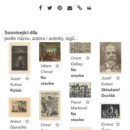
Související díla
podle názvu, autora / autorky, tagů...
Orest
Dubay
Viliam
Na
Chmel
stavbe
Na
Jozef
Jozef
stavbe
Kubas
Kubas
Skladateľ
Rybár
Dvořák
Pavol
Markovič
Na
stavbe
Anton
Ernest
Orest
Djuračka