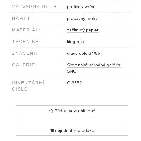
VÝTVARNÝ DRUH:
grafika
›
voľná
NÁMĚT:
pracovný motív
MATERIÁL:
zažltnutý papier
TECHNIKA:
litografie
ZNAČENÍ:
vľavo dole 34/55
GALERIE:
Slovenská národná galéria,
SNG
INVENTÁRNÍ
G 3552
ČÍSLO:
Přidat mezi oblíbené
objednat reprodukci