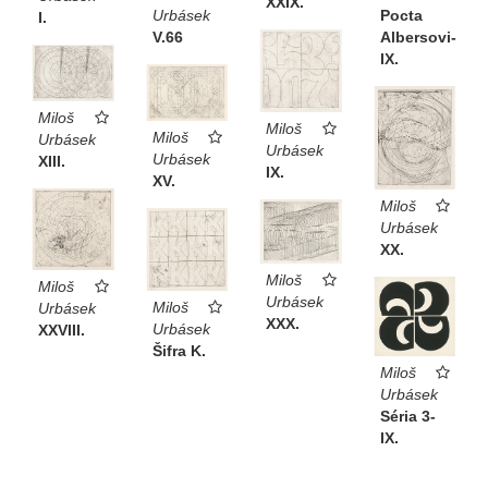
XXIX.
Urbásek
Pocta
I.
V.66
Albersovi-
IX.
Miloš
Miloš
Miloš
Urbásek
Urbásek
Urbásek
XIII.
IX.
XV.
Miloš
Urbásek
XX.
Miloš
Miloš
Urbásek
Miloš
Urbásek
XXX.
Urbásek
XXVIII.
Šifra K.
Miloš
Urbásek
Séria 3-
IX.