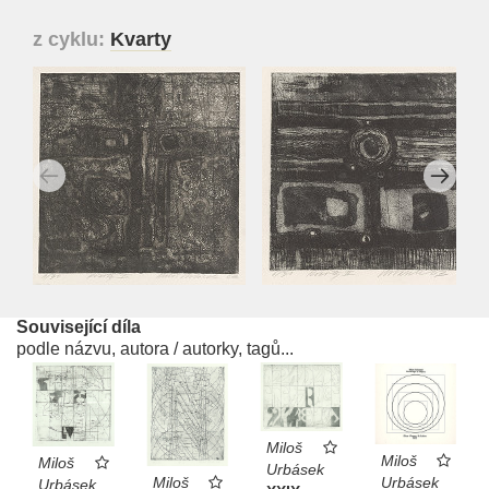
z cyklu:
Kvarty
Související díla
podle názvu, autora / autorky, tagů...
Miloš
Miloš
Miloš
Urbásek
Miloš
Urbásek
Urbásek