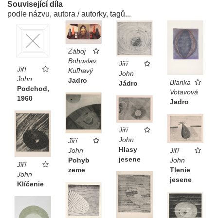
Související díla
podle názvu, autora / autorky, tagů...
Záboj
Bohuslav
Jiří
Jiří
Kuľhavý
John
John
Jadro
Blanka
Jádro
Podchod,
Votavová
1960
Jadro
Jiří
John
Jiří
Hlasy
John
Jiří
jesene
Pohyb
John
Jiří
zeme
Tlenie
John
jesene
Klíčenie