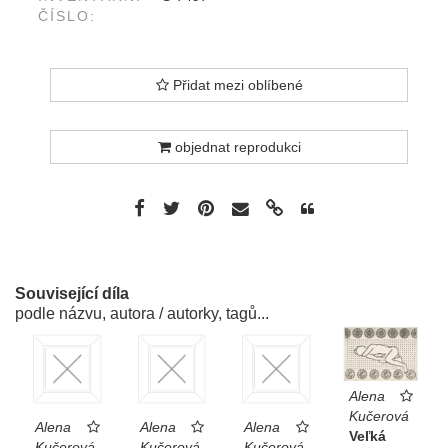
ČÍSLO:
Přidat mezi oblíbené
objednat reprodukci
Související díla
podle názvu, autora / autorky, tagů...
Alena
Kučerová
Alena
Alena
Alena
Veľká
Kučerová
Kučerová
Kučerová