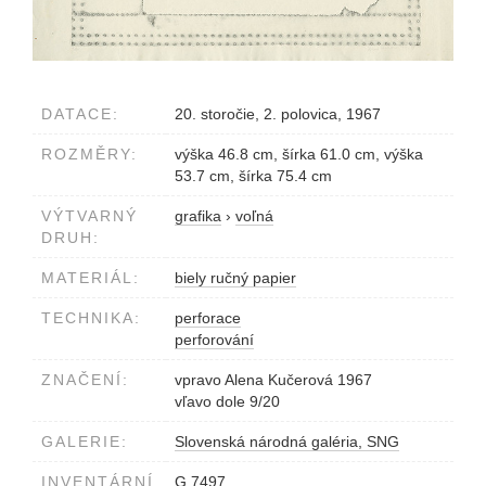
DATACE:
20. storočie, 2. polovica, 1967
ROZMĚRY:
výška 46.8 cm, šírka 61.0 cm, výška
53.7 cm, šírka 75.4 cm
VÝTVARNÝ
grafika
›
voľná
DRUH:
MATERIÁL:
biely ručný papier
TECHNIKA:
perforace
perforování
ZNAČENÍ:
vpravo Alena Kučerová 1967
vľavo dole 9/20
GALERIE:
Slovenská národná galéria, SNG
INVENTÁRNÍ
G 7497