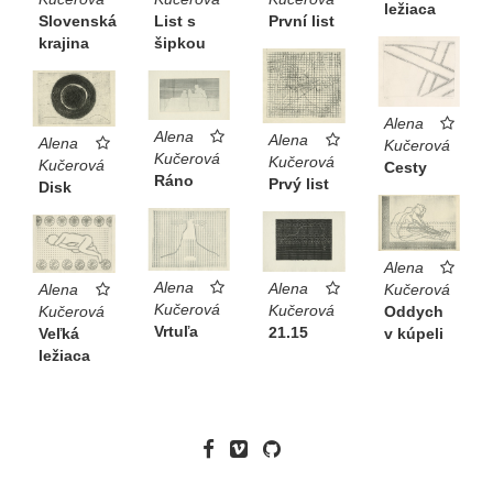
ležiaca
Slovenská
List s
První list
krajina
šipkou
Alena
Alena
Alena
Alena
Kučerová
Kučerová
Kučerová
Kučerová
Cesty
Ráno
Prvý list
Disk
Alena
Alena
Alena
Alena
Kučerová
Kučerová
Kučerová
Kučerová
Oddych
Vrtuľa
21.15
Veľká
v kúpeli
ležiaca