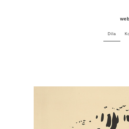
we
Díla
K