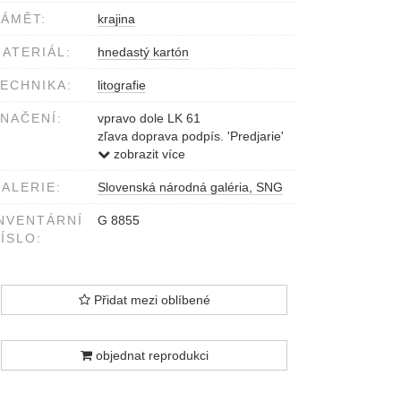
ÁMĚT:
krajina
ATERIÁL:
hnedastý kartón
ECHNIKA:
litografie
NAČENÍ:
vpravo dole LK 61
zľava doprava podpís. 'Predjarie'
/Lito/, aut.výtl./Ivanovi Bednárovi
zobrazit více
srdečne Ľ.Kellenberger 1961
ALERIE:
Slovenská národná galéria, SNG
NVENTÁRNÍ
G 8855
ÍSLO:
Přidat mezi oblíbené
objednat reprodukci