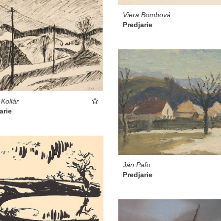
Viera Bombová
Predjarie
 Kollár
arie
Ján Paľo
Predjarie