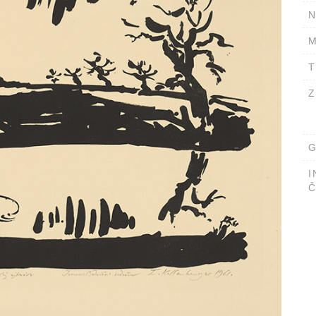
N
M
T
Z
G
I
Č