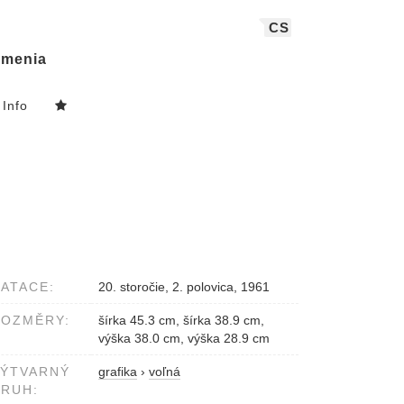
CS
menia
Info
ATACE:
20. storočie, 2. polovica, 1961
ROZMĚRY:
šírka 45.3 cm, šírka 38.9 cm,
výška 38.0 cm, výška 28.9 cm
VÝTVARNÝ
grafika
›
voľná
RUH: