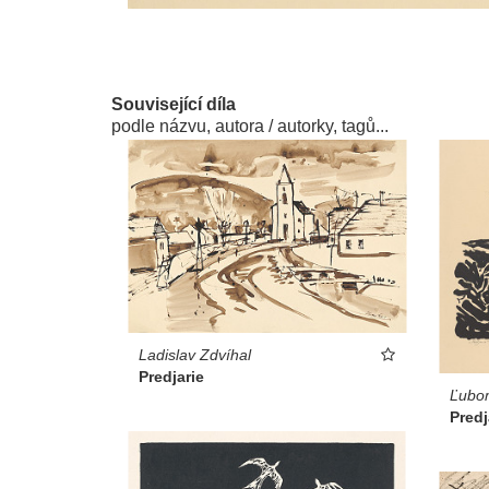
Související díla
podle názvu, autora / autorky, tagů...
Ladislav Zdvíhal
Predjarie
Ľubom
Predj