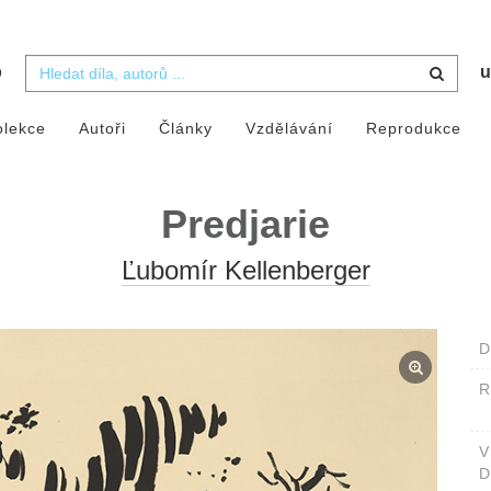
b
u
olekce
Autoři
Články
Vzdělávání
Reprodukce
Predjarie
Ľubomír Kellenberger
D
D