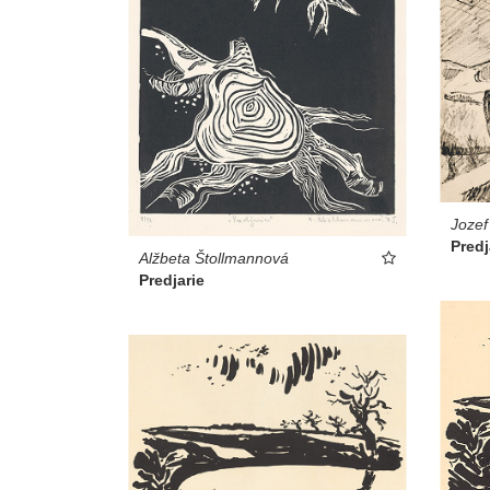
Jozef
Predj
Alžbeta Štollmannová
Predjarie