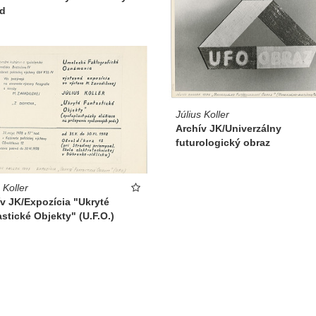
d
Július Koller
Archív JK/Univerzálny
futurologický obraz
 Koller
v JK/Expozícia "Ukryté
stické Objekty" (U.F.O.)