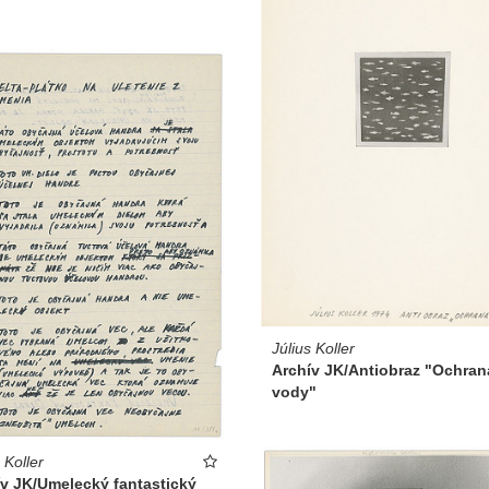
Július Koller
Archív JK/Antiobraz "Ochran
vody"
 Koller
v JK/Umelecký fantastický