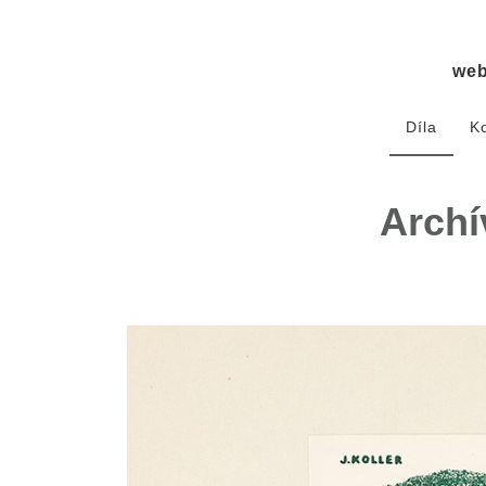
we
Díla
K
Archí