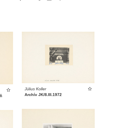
Július Koller
Archív JK/8.III.1972
eň