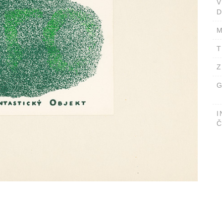
D
M
T
Z
G
I
Č