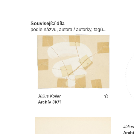
Související díla
podle názvu, autora / autorky, tagů...
Július Koller
Archív JK/?
Július
Arch