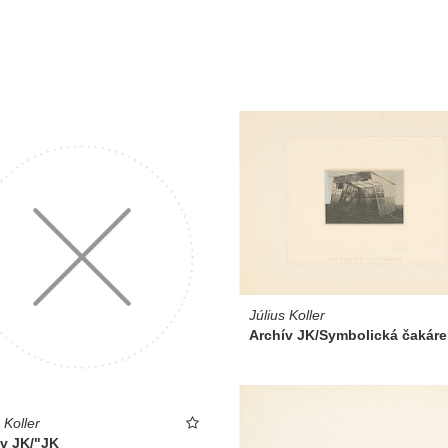
Július Koller
Archív JK/Symbolická čakár
 Koller
ív JK/"JK