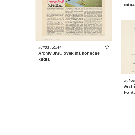
odpa
Július Koller
Archív JK/Človek má konečne
křídla
Július
Archí
Fanta