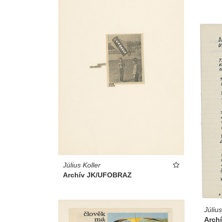
Július Koller
Archív JK/UFOBRAZ
Július
Archí