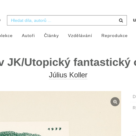
b
u
olekce
Autoři
Články
Vzdělávání
Reprodukce
v JK/Utopický fantastický 
Július Koller
D