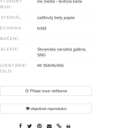
VÝTVARNÝ
iné médiá
›
textová karta
RUH:
ATERIÁL:
zažltnutý biely papier
ECHNIKA:
koláž
NAČENÍ:
ALERIE:
Slovenská národná galéria,
SNG
NVENTÁRNÍ
IM 358/A5/456
ÍSLO:
Přidat mezi oblíbené
objednat reprodukci