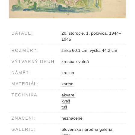
DATACE:
20. storočie, 1. polovica, 1944–
1945
ROZMĚRY:
šírka 60.1 cm, výška 44.2 cm
VÝTVARNÝ DRUH:
kresba
›
voľná
NÁMĚT:
krajina
MATERIÁL:
karton
TECHNIKA:
akvarel
kvaš
tuš
ZNAČENÍ:
neznačené
GALERIE:
Slovenská národná galéria,