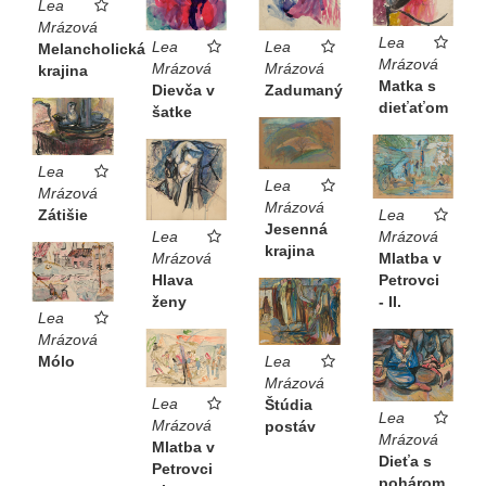
Lea
Mrázová
Lea
Lea
Lea
Melancholická
Mrázová
Mrázová
Mrázová
krajina
Matka s
Dievča v
Zadumaný
dieťaťom
šatke
Lea
Lea
Mrázová
Mrázová
Lea
Zátišie
Jesenná
Lea
Mrázová
krajina
Mrázová
Mlatba v
Hlava
Petrovci
ženy
- II.
Lea
Mrázová
Lea
Mólo
Mrázová
Lea
Štúdia
Lea
Mrázová
postáv
Mrázová
Mlatba v
Dieťa s
Petrovci
pohárom