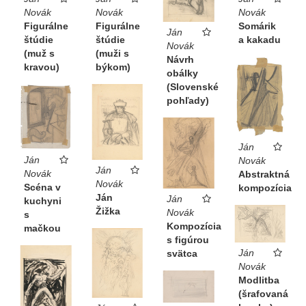
Novák
Novák
Novák
Figurálne
Somárik
Figurálne
Ján
štúdie
a kakadu
štúdie
Novák
(muž s
(muži s
Návrh
kravou)
býkom)
obálky
(Slovenské
pohľady)
Ján
Ján
Novák
Ján
Novák
Abstraktná
Novák
Scéna v
kompozícia
Ján
Ján
kuchyni
Žižka
Novák
s
Kompozícia
mačkou
s figúrou
Ján
svätca
Novák
Modlitba
(šrafovaná