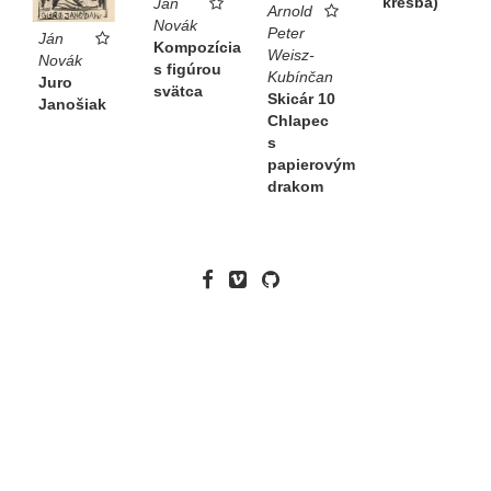
kresba)
Ján
Arnold
Novák
Peter
Ján
Kompozícia
Weisz-
Novák
s figúrou
Kubínčan
Juro
svätca
Skicár 10
Janošiak
Chlapec
s
papierovým
drakom