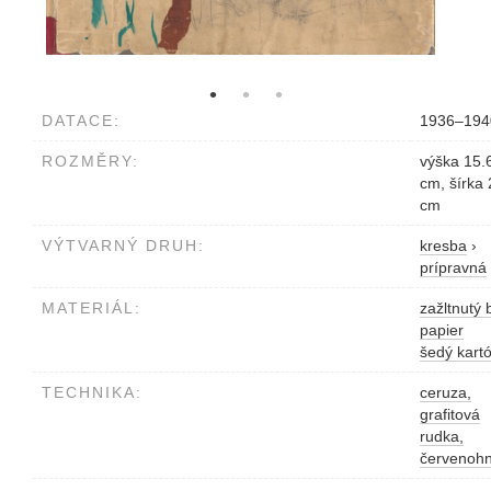
DATACE:
1936–194
ROZMĚRY:
výška 15.
cm, šírka 
cm
VÝTVARNÝ DRUH:
kresba
›
prípravná
MATERIÁL:
zažltnutý 
papier
šedý kart
TECHNIKA:
ceruza,
grafitová
rudka,
červenoh