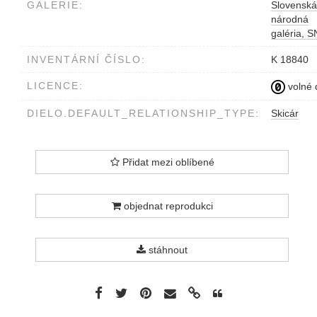
GALERIE:
Slovenská
národná
galéria, 
INVENTÁRNÍ ČÍSLO:
K 18840
LICENCE:
volné 
DIELO.DEFAULT_RELATIONSHIP_TYPE:
Skicár
Přidat mezi oblíbené
objednat reprodukci
stáhnout