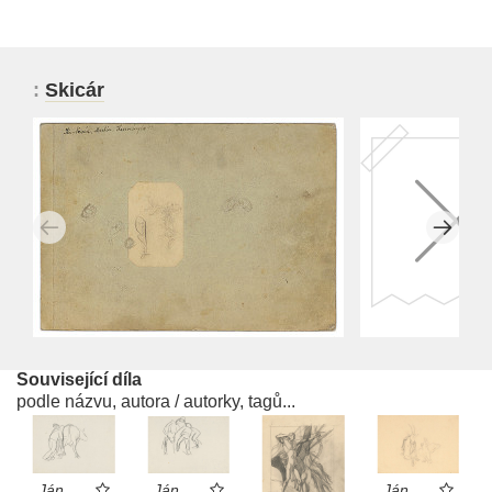
:
Skicár
Související díla
podle názvu, autora / autorky, tagů...
Ján
Ján
Ján