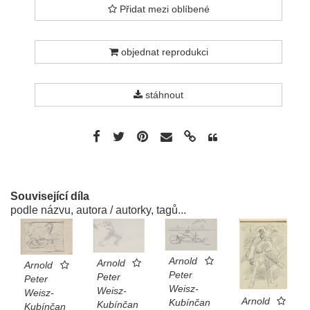
Přidat mezi oblíbené
objednat reprodukci
stáhnout
Související díla
podle názvu, autora / autorky, tagů...
Arnold
Arnold
Arnold
Peter
Peter
Peter
Weisz-
Weisz-
Weisz-
Arnold
Kubínčan
Kubínčan
Kubínčan