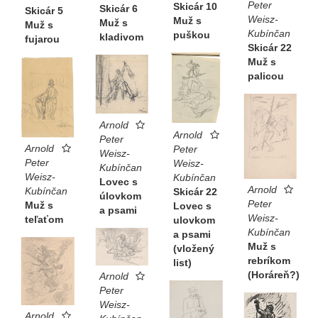
Peter
Skicár 10
Skicár 6
Skicár 5
Weisz-
Muž s
Muž s
Muž s
Kubínčan
puškou
kladivom
fujarou
Skicár 22
Muž s
palicou
Arnold
Arnold
Peter
Arnold
Peter
Weisz-
Peter
Weisz-
Kubínčan
Weisz-
Kubínčan
Lovec s
Arnold
Kubínčan
Skicár 22
úlovkom
Peter
Muž s
Lovec s
a psami
Weisz-
teľaťom
ulovkom
Kubínčan
a psami
Muž s
(vložený
rebríkom
list)
(Horáreň?)
Arnold
Peter
Weisz-
Arnold