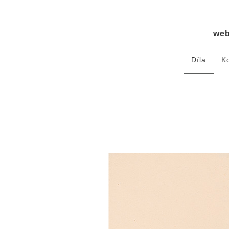
we
Díla
K