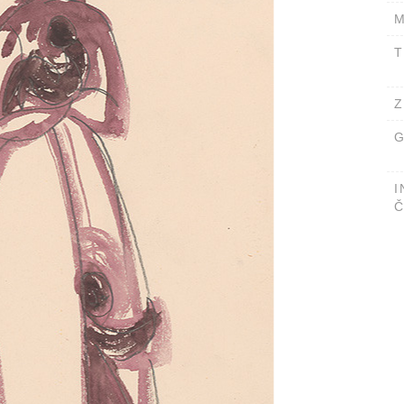
M
T
Z
G
I
Č