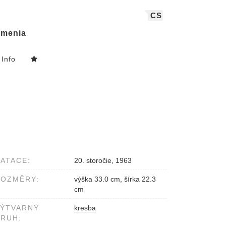
CS
menia
Info
ATACE:
20. storočie, 1963
ROZMĚRY:
výška 33.0 cm, šírka 22.3
cm
VÝTVARNÝ
kresba
RUH: