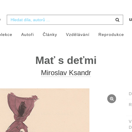
b
u
olekce
Autoři
Články
Vzdělávání
Reprodukce
Mať s deťmi
Miroslav Ksandr
D
D