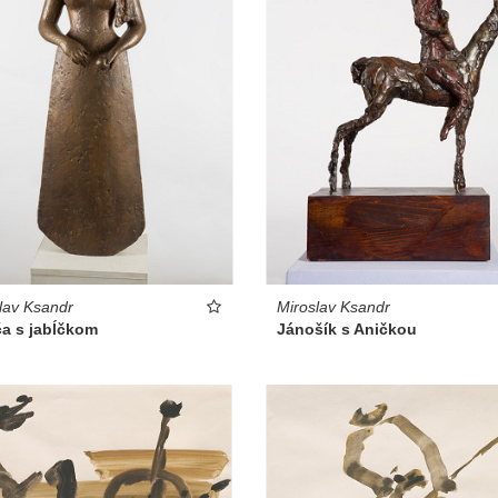
lav Ksandr
Miroslav Ksandr
ča s jabĺčkom
Jánošík s Aničkou