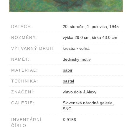
DATACE:
20. storočie, 1. polovica, 1945
ROZMĚRY:
výška 29.0 cm, šírka 43.0 cm
VÝTVARNÝ DRUH:
kresba
›
voľná
NÁMĚT:
dedinský motív
MATERIÁL:
papír
TECHNIKA:
pastel
ZNAČENÍ:
vľavo dole J.Alexy
GALERIE:
Slovenská národná galéria,
SNG
INVENTÁRNÍ
K 9156
ČÍSLO: