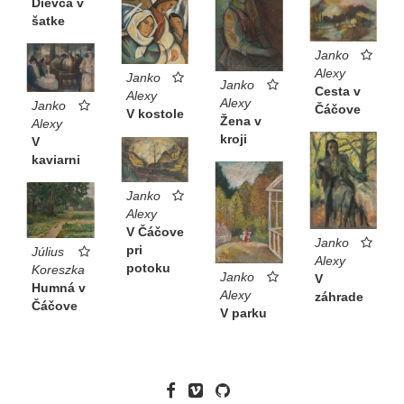
Dievča v
šatke
Janko
Alexy
Janko
Janko
Cesta v
Alexy
Alexy
Janko
Čáčove
V kostole
Žena v
Alexy
kroji
V
kaviarni
Janko
Alexy
V Čáčove
Janko
pri
Július
Alexy
potoku
Koreszka
Janko
V
Humná v
Alexy
záhrade
Čáčove
V parku