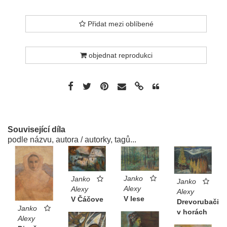
Přidat mezi oblíbené
objednat reprodukci
Související díla
podle názvu, autora / autorky, tagů...
Janko
Janko
Janko
Alexy
Alexy
Alexy
V lese
V Čáčove
Drevorubači
Janko
v horách
Alexy