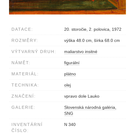
DATACE:
20. storočie, 2. polovica, 1972
ROZMĚRY:
výška 48.0 cm, šírka 68.0 cm
VÝTVARNÝ DRUH:
maliarstvo insitné
NÁMĚT:
figurální
MATERIÁL:
plátno
TECHNIKA:
olej
ZNAČENÍ:
vpravo dole Lauko
GALERIE:
Slovenská národná galéria,
SNG
INVENTÁRNÍ
N 340
ČÍSLO: