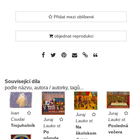
Přidat mezi oblíbené
objednat reprodukci
Související díla
podle názvu, autora / autorky, tagů...
Ivan
Juraj
Juraj
Csudai
Lauko st.
Juraj
Lauko st.
Trojuholník
Posledná
Lauko st.
Na
večera
Po
školskom
pôrode