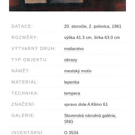
DATACE:
20. storočie, 2. polovica, 1961
ROZMĚRY:
výška 41.3 cm, šírka 63.0 cm
VÝTVARNÝ DRUH:
maliarstvo
TYP OBJEKTU:
obrazy
NÁMĚT:
mestský motív
MATERIÁL:
lepenka
TECHNIKA:
tempera
ZNAČENÍ:
vpravo dole A.Klimo 61
GALERIE:
Slovenská národná galéria,
SNG
INVENTÁRNÍ
O 3534