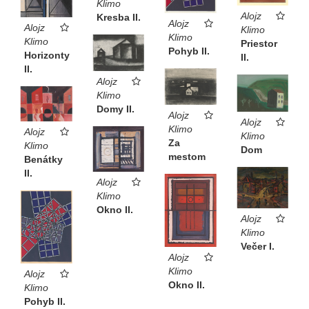
Klimo
Alojz
Kresba II.
Alojz
Alojz
Klimo
Klimo
Klimo
Priestor
Pohyb II.
Horizonty
II.
II.
Alojz
Klimo
Domy II.
Alojz
Alojz
Klimo
Alojz
Klimo
Za
Klimo
Dom
mestom
Benátky
II.
Alojz
Klimo
Okno II.
Alojz
Klimo
Večer I.
Alojz
Klimo
Alojz
Okno II.
Klimo
Pohyb II.