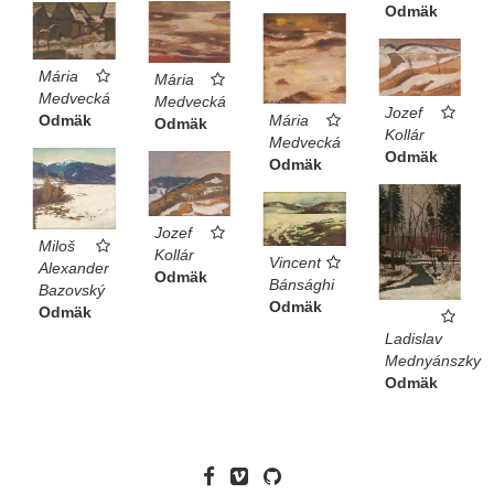
Odmäk
Mária
Mária
Medvecká
Medvecká
Jozef
Odmäk
Mária
Odmäk
Kollár
Medvecká
Odmäk
Odmäk
Jozef
Miloš
Kollár
Vincent
Alexander
Odmäk
Bánsághi
Bazovský
Odmäk
Odmäk
Ladislav
Mednyánszky
Odmäk