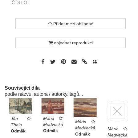
ČÍSLO:
Přidat mezi oblíbené
objednat reprodukci
Související díla
podle názvu, autora / autorky, tagů...
Mária
Ján
Mária
Medvecká
Thain
Medvecká
Mária
Odmäk
Odmäk
Odmäk
Medvecká