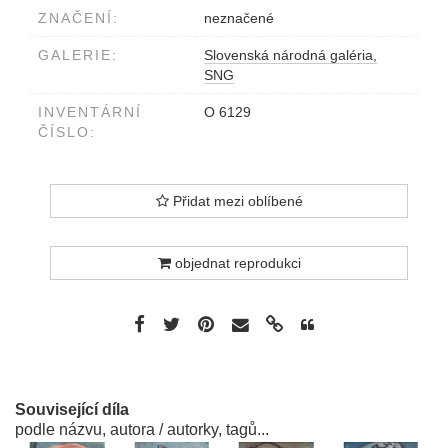
ZNAČENÍ:
neznačené
GALERIE:
Slovenská národná galéria,
SNG
INVENTÁRNÍ
O 6129
ČÍSLO:
Přidat mezi oblíbené
objednat reprodukci
Související díla
podle názvu, autora / autorky, tagů...