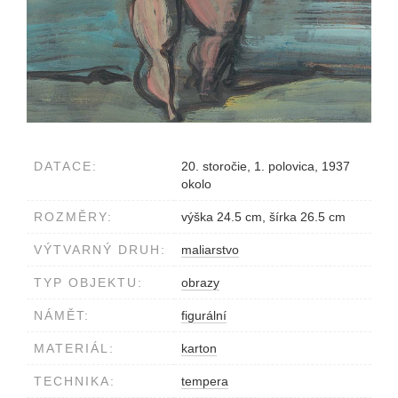
DATACE:
20. storočie, 1. polovica, 1937
okolo
ROZMĚRY:
výška 24.5 cm, šírka 26.5 cm
VÝTVARNÝ DRUH:
maliarstvo
TYP OBJEKTU:
obrazy
NÁMĚT:
figurální
MATERIÁL:
karton
TECHNIKA:
tempera