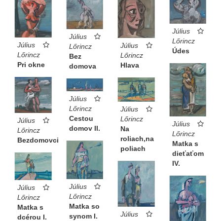
Július
Július
Lőrincz
Július
Július
Lőrincz
Údes
Lőrincz
Lőrincz
Bez
Pri okne
Hlava
domova
Július
Lőrincz
Július
Cestou
Lőrincz
Július
Július
domov II.
Na
Lőrincz
Lőrincz
roliach,na
Bezdomovci
Matka s
poliach
dieťaťom
IV.
Július
Július
Lőrincz
Lőrincz
Matka so
Matka s
Július
synom I.
dcérou I.