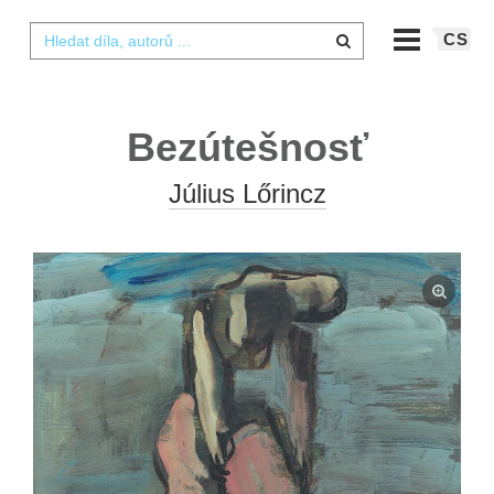
CS
Bezútešnosť
Július Lőrincz