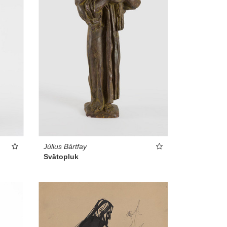
Július Bártfay
Svätopluk