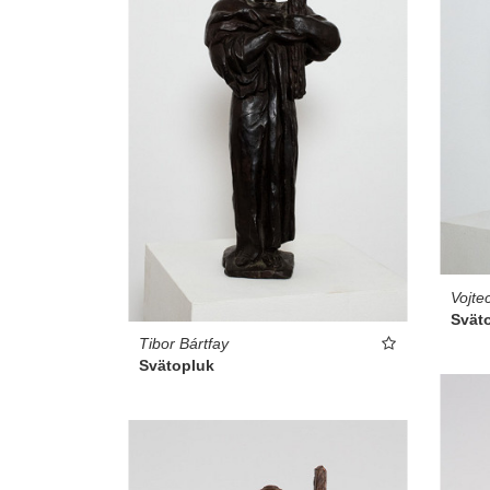
Vojt
Svät
Tibor Bártfay
Svätopluk