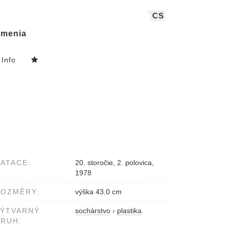
CS
menia
Info
ATACE:
20. storočie, 2. polovica,
1978
ROZMĚRY:
výška 43.0 cm
VÝTVARNÝ
sochárstvo
›
plastika
RUH: