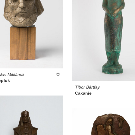
slav Miklánek
opluk
Tibor Bártfay
Čakanie