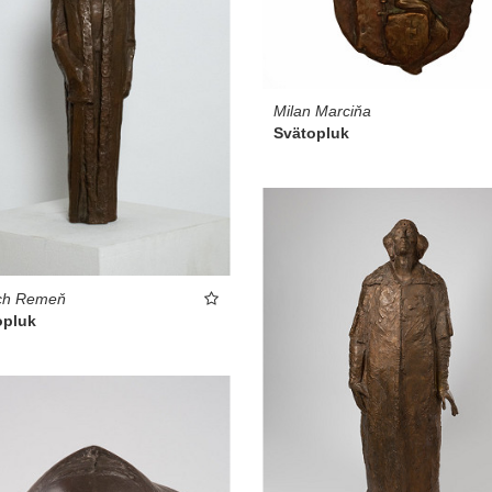
Milan Marciňa
Svätopluk
ech Remeň
opluk