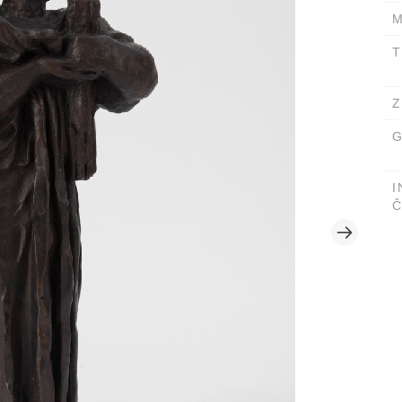
M
T
Z
G
I
Č