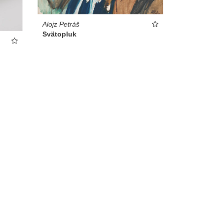
Alojz Petráš
Svätopluk