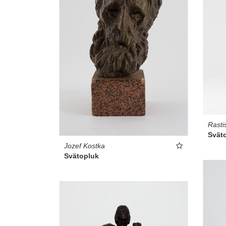
Rasti
Svät
Jozef Kostka
Svätopluk