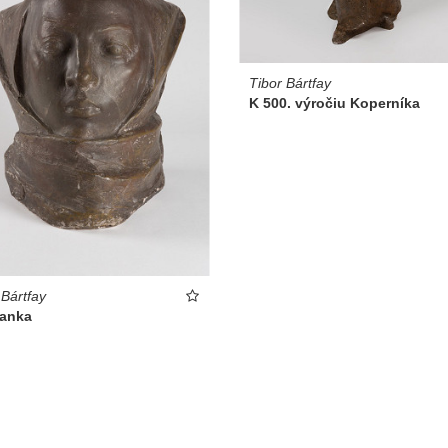
Tibor Bártfay
K 500. výročiu Koperníka
 Bártfay
ianka