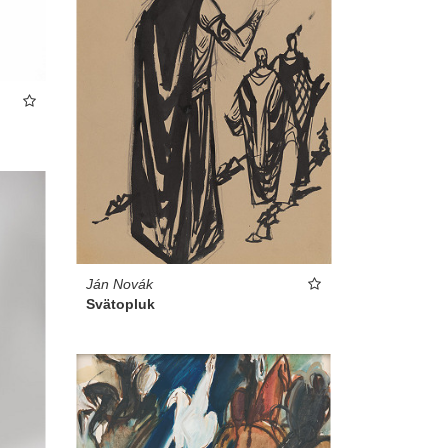
Ján Novák
Svätopluk