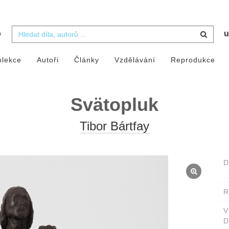
b
u
olekce
Autoři
Články
Vzdělávání
Reprodukce
Svätopluk
Tibor Bártfay
D
D