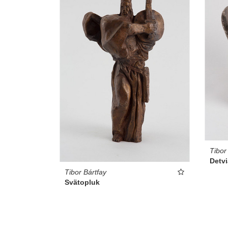
Tibor
Detv
Tibor Bártfay
Svätopluk