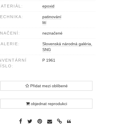
ATERIÁL:
epoxid
ECHNIKA:
patinování
lití
NAČENÍ:
neznačené
ALERIE:
Slovenská národná galéria,
SNG
NVENTÁRNÍ
P 1961
ÍSLO:
Přidat mezi oblíbené
objednat reprodukci