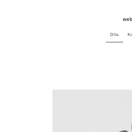
we
Díla
K