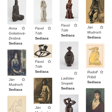
Pavol
Ján
Anna
Pavol
Tóth
Mudroch
Goliašová-
Tóth
Sediaca
Sediaca
Drobná
Sediaca
Sediaca
Pavol
Tóth
Sediaca
Rudolf
Pribiš
Ladislav
Ján
Sediaca
Snopek
Mudroch
Sediaca
Sediaca
Ján