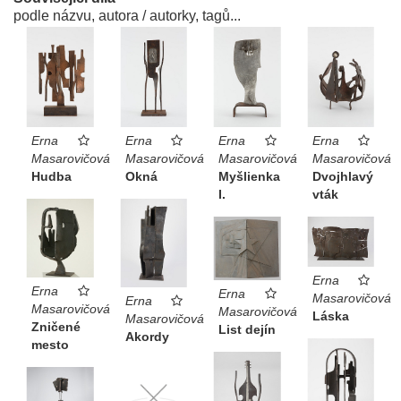
podle názvu, autora / autorky, tagů...
Erna
Erna
Erna
Erna
Masarovičová
Masarovičová
Masarovičová
Masarovičová
Hudba
Okná
Myšlienka
Dvojhlavý
I.
vták
Erna
Erna
Erna
Masarovičová
Erna
Masarovičová
Masarovičová
Láska
Masarovičová
Zničené
List dejín
Akordy
mesto