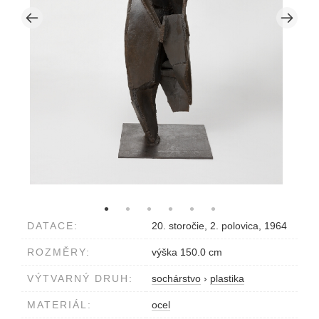
DATACE:
20. storočie, 2. polovica, 1964
ROZMĚRY:
výška 150.0 cm
VÝTVARNÝ DRUH:
sochárstvo
›
plastika
MATERIÁL:
ocel