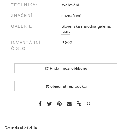
TECHNIKA:
svařování
ZNAČENÍ:
neznačené
GALERIE:
Slovenská národná galéria,
SNG
INVENTÁRNÍ
P 802
ČÍSLO:
Přidat mezi oblíbené
objednat reprodukci
Související díla