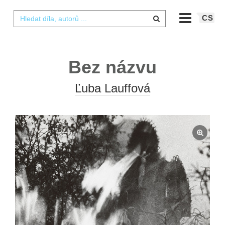
CS
Bez názvu
Ľuba Lauffová