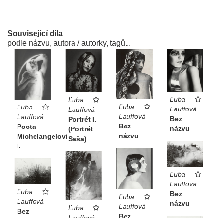
Související díla
podle názvu, autora / autorky, tagů...
Ľuba
Ľuba
Ľuba
Ľuba
Lauffová
Lauffová
Lauffová
Lauffová
Bez
Portrét I.
Bez
Pocta
názvu
(Portrét
názvu
Michelangelovi
Saša)
I.
Ľuba
Lauffová
Ľuba
Bez
Ľuba
Lauffová
názvu
Lauffová
Ľuba
Bez
Bez
Lauffová