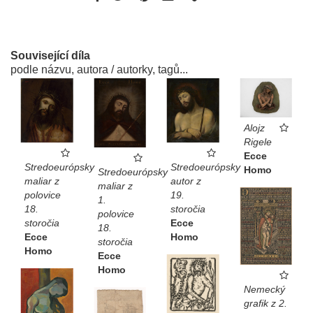
Související díla
podle názvu, autora / autorky, tagů...
Alojz
Rigele
Ecce
Stredoeurópsky
Stredoeurópsky
Homo
Stredoeurópsky
autor z
maliar z
maliar z
19.
polovice
1.
storočia
18.
polovice
Ecce
storočia
18.
Homo
Ecce
storočia
Homo
Ecce
Homo
Nemecký
grafik z 2.