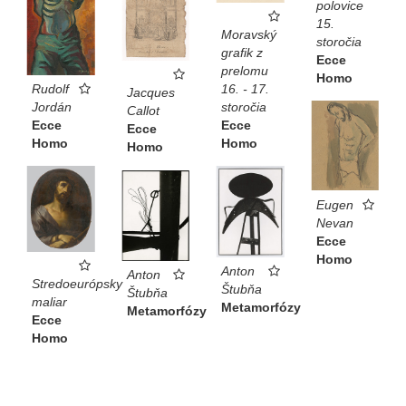
polovice
15.
Moravský
storočia
grafik z
Ecce
prelomu
Homo
Rudolf
16. - 17.
Jacques
Jordán
storočia
Callot
Ecce
Ecce
Ecce
Homo
Homo
Homo
Eugen
Nevan
Ecce
Homo
Anton
Anton
Stredoeurópsky
Štubňa
Štubňa
maliar
Metamorfózy
Metamorfózy
Ecce
Homo