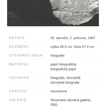
DATACE:
20. storočie, 2. polovica, 1967
ROZMĚRY:
výška 48.5 cm, šírka 57.0 cm
VÝTVARNÝ DRUH:
fotografie
MATERIÁL:
papír fotografický
fotografický papír
TECHNIKA:
fotografie, černobílá
černobílá fotografie
ZNAČENÍ:
neznačené
GALERIE:
Slovenská národná galéria,
SNG