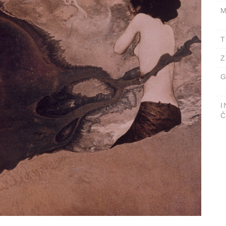
M
T
Z
G
I
Č