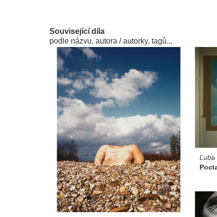
Související díla
podle názvu, autora / autorky, tagů...
Ľuba 
Pocta