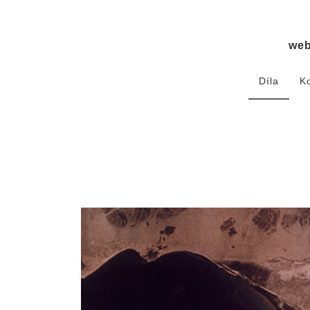
we
Díla
K