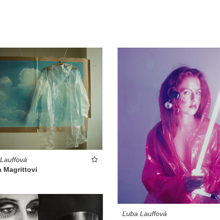
Lauffová
 Magrittovi
Ľuba Lauffová