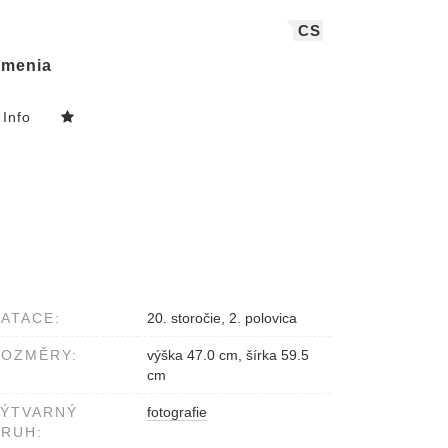
CS
menia
Info
ATACE:
20. storočie, 2. polovica
ROZMĚRY:
výška 47.0 cm, šírka 59.5
cm
VÝTVARNÝ
fotografie
RUH: