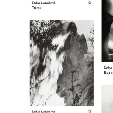
Ľuba Lauffová
Torzo
Ľuba 
Bez 
Ľuba Lauffová