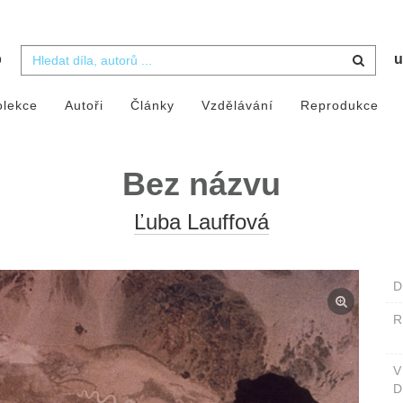
b
u
olekce
Autoři
Články
Vzdělávání
Reprodukce
Bez názvu
Ľuba Lauffová
D
D