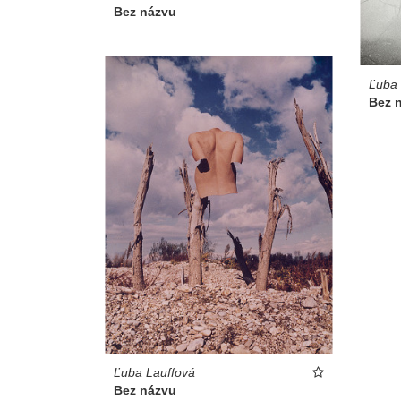
Bez názvu
Ľuba 
Bez 
Ľuba Lauffová
Bez názvu