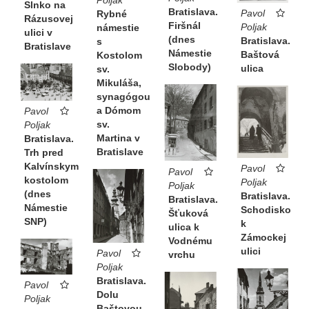
Slnko na
Bratislava.
Pavol
Rybné
Rázusovej
Firšnál
Poljak
námestie
ulici v
(dnes
Bratislava.
s
Bratislave
Námestie
Baštová
Kostolom
Slobody)
ulica
sv.
Mikuláša,
synagógou
a Dómom
Pavol
sv.
Poljak
Martina v
Bratislava.
Bratislave
Trh pred
Kalvínskym
Pavol
Pavol
kostolom
Poljak
Poljak
(dnes
Bratislava.
Bratislava.
Námestie
Schodisko
Šťuková
SNP)
k
ulica k
Zámockej
Vodnému
ulici
Pavol
vrchu
Poljak
Bratislava.
Pavol
Dolu
Poljak
Baštovou