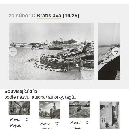
zo súboru:
Bratislava
(19/25)
Související díla
podle názvu, autora / autorky, tagů...
Pavol
Pavol
Pavol
Poljak
Poljak
Poljak