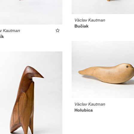
Václav Kautman
Bučiak
av Kautman
ík
Václav Kautman
Holubica