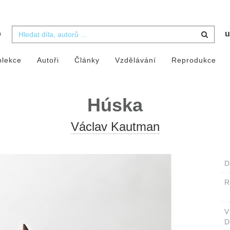
b
u
olekce
Autoři
Články
Vzdělávání
Reprodukce
Húska
Václav Kautman
D
D