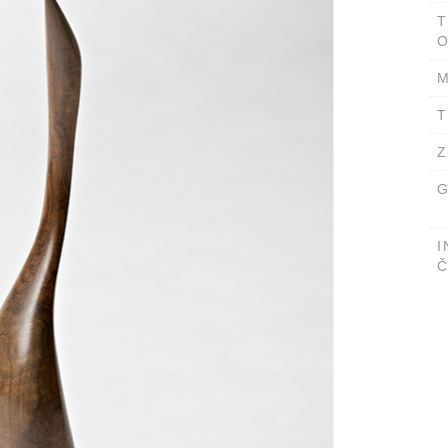
T
O
M
T
Z
G
I
Č