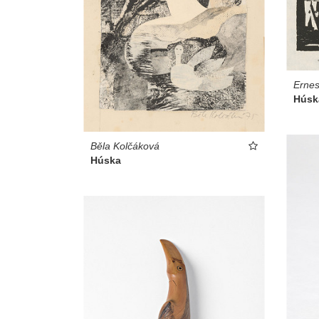
Ernes
Húsk
Běla Kolčáková
Húska