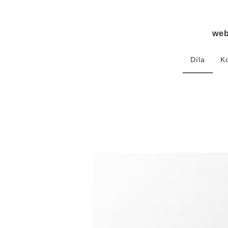
we
Díla
K