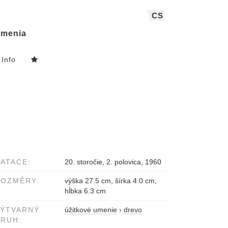
CS
menia
Info
ATACE:
20. storočie, 2. polovica, 1960
ROZMĚRY:
výška 27.5 cm, šírka 4.0 cm,
hĺbka 6.3 cm
VÝTVARNÝ
úžitkové umenie
›
drevo
RUH: