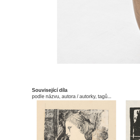
Související díla
podle názvu, autora / autorky, tagů...