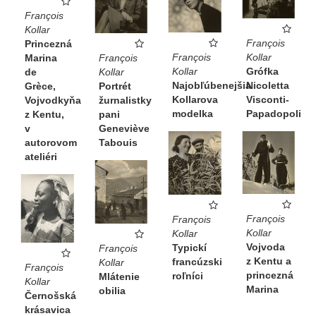
François
Kollar
François
Princezná
Kollar
François
François
Marina
Grófka
Kollar
Kollar
de
Nicoletta
Najobľúbenejšia
Portrét
Grèce,
Visconti-
Kollarova
žurnalistky
Vojvodkyňa
Papadopoli
modelka
pani
z Kentu,
Geneviève
v
Tabouis
autorovom
ateliéri
François
François
Kollar
Kollar
Vojvoda
Typickí
François
z Kentu a
francúzski
Kollar
François
princezná
roľníci
Mlátenie
Kollar
Marina
obilia
Černošská
krásavica