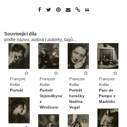
Související díla
podle názvu, autora / autorky, tagů...
François
François
François
François
Kollar
Kollar
Kollar
Kollar
Portrét
Pani de
Portrét
Portrét
Vojvodkyne
Pampo z
herečky
z
Madridu
Nadine
Windsoru
Vogel