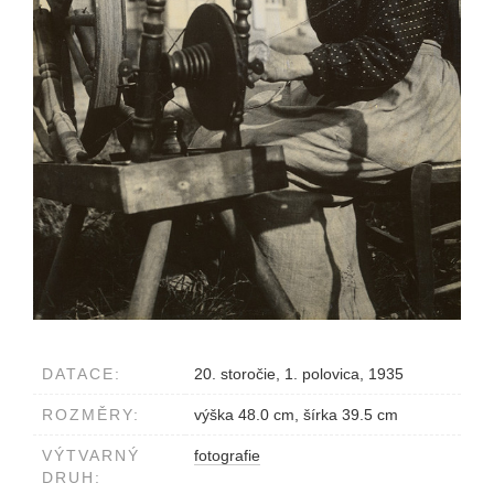
DATACE:
20. storočie, 1. polovica, 1935
ROZMĚRY:
výška 48.0 cm, šírka 39.5 cm
VÝTVARNÝ
fotografie
DRUH: