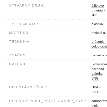
VÝTVARNÝ DRUH:
úžitkové
umenie
›
sklo
TYP OBJEKTU:
plastika
MATERIÁL:
optické sk
TECHNIKA:
brúsenie,
celoplošn
ZNAČENÍ:
neznačen
GALERIE:
Slovenská
národná
galéria,
SNG
INVENTÁRNÍ ČÍSLO:
UP-DK
5055
DIELO.DEFAULT_RELATIONSHIP_TYPE:
samostat
dielo