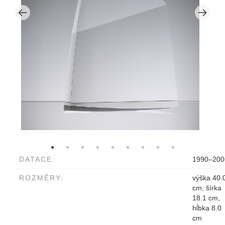
DATACE:
1990–200
ROZMĚRY:
výška 40.
cm, šírka
18.1 cm,
hĺbka 8.0
cm