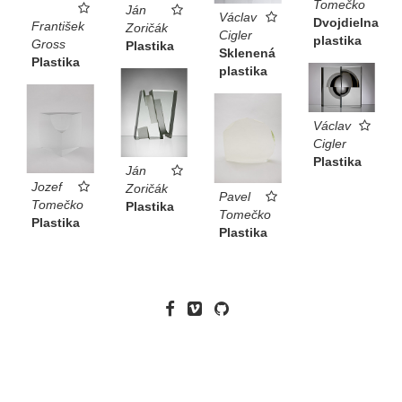
Tomečko
Ján
Václav
Dvojdielna
František
Zoričák
Cigler
plastika
Gross
Plastika
Sklenená
Plastika
plastika
Václav
Cigler
Plastika
Ján
Jozef
Zoričák
Pavel
Tomečko
Plastika
Tomečko
Plastika
Plastika