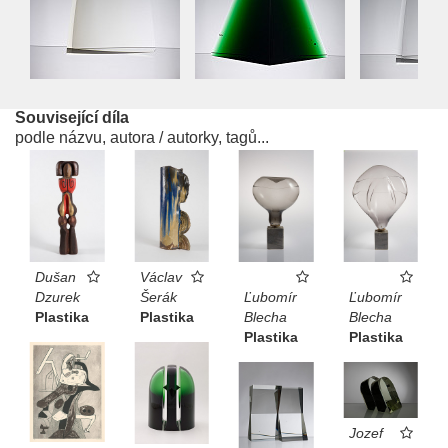
Související díla
podle názvu, autora / autorky, tagů...
Dušan
Václav
Dzurek
Šerák
Ľubomír
Ľubomír
Plastika
Plastika
Blecha
Blecha
Plastika
Plastika
Jozef