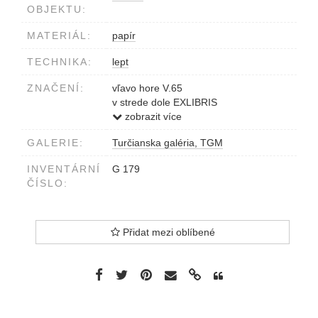
OBJEKTU:
MATERIÁL:
papír
TECHNIKA:
lept
ZNAČENÍ:
vľavo hore V.65
v strede dole EXLIBRIS
vpravo v strede A L
zobrazit více
GALERIE:
Turčianska galéria, TGM
INVENTÁRNÍ
G 179
ČÍSLO:
Přidat mezi oblíbené