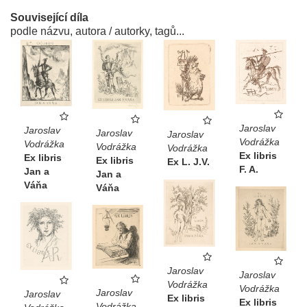
Související díla
podle názvu, autora / autorky, tagů...
Jaroslav
Jaroslav
Jaroslav
Jaroslav
Vodrážka
Vodrážka
Vodrážka
Vodrážka
Ex libris
Ex libris
Ex libris
Ex L. J.V.
F. A.
Jan a
Jan a
Váňa
Váňa
Jaroslav
Jaroslav
Vodrážka
Vodrážka
Jaroslav
Jaroslav
Ex libris
Ex libris
Vodrážka