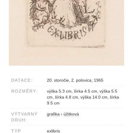
DATACE:
20. storočie, 2. polovica, 1965
ROZMĚRY:
výška 5.3 cm, šírka 4.5 cm, výška 5.5
cm, šírka 4.8 cm, výška 14.0 cm, šírka
9.5 cm
VÝTVARNÝ
grafika
›
úžitková
DRUH:
TYP
exlibris