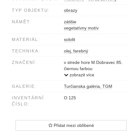
TYP OBJEKTU:
obrazy
NÁMĚT:
zátišie
vegetatívny motív
MATERIÁL:
sololit
TECHNIKA:
olej, farebný
ZNAČENÍ:
v strede hore M.Dúbravec 85.
čiernou farbou
zozadu vľavo hore TRNKY A
zobrazit více
ŠÍPKY
GALERIE:
Turčianska galéria, TGM
slabo čitateľné
INVENTÁRNÍ
O 125
ČÍSLO:
Přidat mezi oblíbené