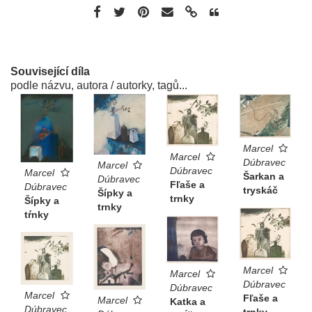
Související díla
podle názvu, autora / autorky, tagů...
Marcel
Marcel
Dúbravec
Marcel
Dúbravec
Marcel
Šarkan a
Dúbravec
Fľaše a
Dúbravec
tryskáč
Šípky a
trnky
Šípky a
trnky
tŕnky
Marcel
Marcel
Dúbravec
Dúbravec
Marcel
Fľaše a
Marcel
Katka a
Dúbravec
trnky