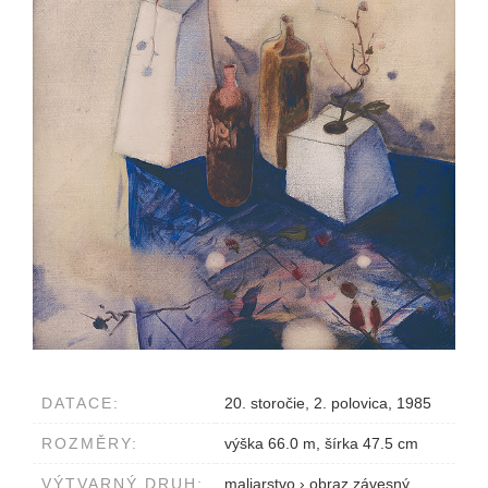
DATACE:
20. storočie, 2. polovica, 1985
ROZMĚRY:
výška 66.0 m, šírka 47.5 cm
VÝTVARNÝ DRUH:
maliarstvo
›
obraz závesný