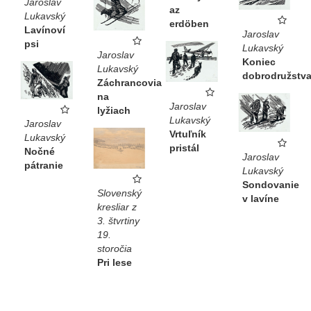
Jaroslav
az
Lukavský
erdöben
Lavínoví
Jaroslav
psi
Lukavský
Jaroslav
Koniec
Lukavský
dobrodružstv
Záchrancovia
na
Jaroslav
lyžiach
Lukavský
Jaroslav
Vrtuľník
Lukavský
pristál
Nočné
Jaroslav
pátranie
Lukavský
Sondovanie
Slovenský
v lavíne
kresliar z
3. štvrtiny
19.
storočia
Pri lese