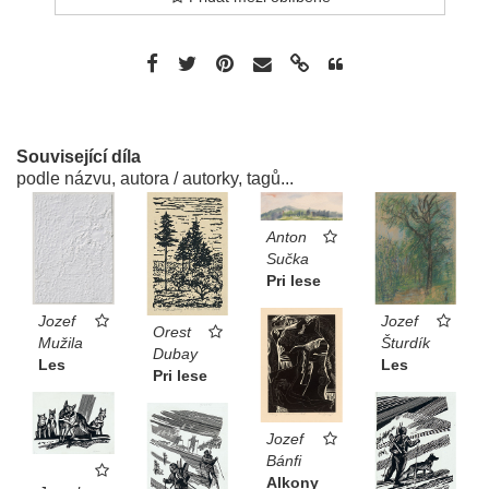
Související díla
podle názvu, autora / autorky, tagů...
Anton
Sučka
Pri lese
Jozef
Jozef
Orest
Šturdík
Mužila
Dubay
Les
Les
Pri lese
Jozef
Bánfi
Alkony