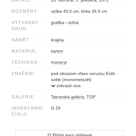
DATACE:
20. storočie, 2. polovica, 1972
ROZMĚRY:
výška 43.0 cm, šírka 26.0 cm
VÝTVARNÝ
grafika
›
voľná
DRUH:
NÁMĚT:
krajina
MATERIÁL:
karton
TECHNIKA:
monoryt
ZNAČENÍ:
pod obrazom vľavo ceruzou Erdö
széle (monometszét)
vpravo Bánfi József 972
zobrazit více
vpravo dole v obraze vyryté Bánfi
GALERIE:
Tatranská galéria, TGP
József 972
INVENTÁRNÍ
G 29
ČÍSLO:
Přidat mezi oblíbené