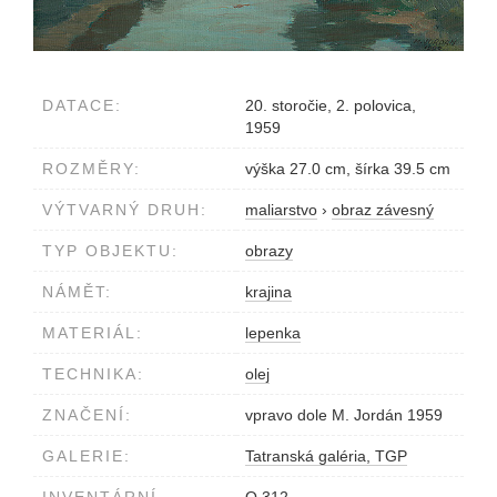
DATACE:
20. storočie, 2. polovica,
1959
ROZMĚRY:
výška 27.0 cm, šírka 39.5 cm
VÝTVARNÝ DRUH:
maliarstvo
›
obraz závesný
TYP OBJEKTU:
obrazy
NÁMĚT:
krajina
MATERIÁL:
lepenka
TECHNIKA:
olej
ZNAČENÍ:
vpravo dole M. Jordán 1959
GALERIE:
Tatranská galéria, TGP