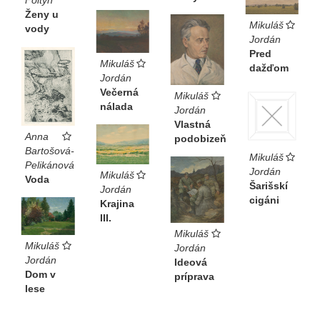
Foltýn
Ženy u
Mikuláš
vody
Jordán
Pred
Mikuláš
dažďom
Jordán
Večerná
Mikuláš
nálada
Jordán
Vlastná
Anna
podobizeň
Bartošová-
Mikuláš
Pelikánová
Jordán
Mikuláš
Voda
Šarišskí
Jordán
cigáni
Krajina
III.
Mikuláš
Mikuláš
Jordán
Jordán
Ideová
Dom v
príprava
lese