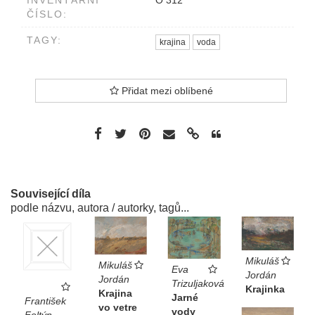
INVENTÁRNÍ
O 312
ČÍSLO:
TAGY:
krajina
voda
Přidat mezi oblíbené
Související díla
podle názvu, autora / autorky, tagů...
Mikuláš
Mikuláš
Eva
Jordán
Jordán
Trizuljaková
Krajinka
Krajina
Jarné
František
vo vetre
vody