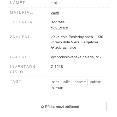
NÁMĚT:
krajina
MATERIÁL:
papír
TECHNIKA:
litografie
kolorování
ZNAČENÍ:
vľavo dole Posledný sneh 11/30
vpravo dole Viera Gergeľová
v strede 1979
zobrazit více
GALERIE:
Východoslovenská galéria, VSG
INVENTÁRNÍ
G 1218
ČÍSLO:
TAGY:
sneh
dážď
horizont
počasie
súmrak
Přidat mezi oblíbené