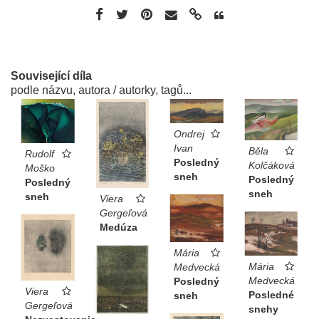
Související díla
podle názvu, autora / autorky, tagů...
Ondrej
Ivan
Běla
Rudolf
Posledný
Kolčáková
Moško
sneh
Posledný
Posledný
sneh
sneh
Viera
Gergeľová
Medúza
Mária
Mária
Medvecká
Medvecká
Posledný
Viera
Posledné
sneh
Gergeľová
snehy