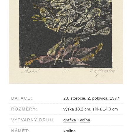
DATACE:
20. storočie, 2. polovica, 1977
ROZMĚRY:
výška 18.2 cm, šírka 14.0 cm
VÝTVARNÝ DRUH:
grafika
›
voľná
NÁMĚT:
krajina