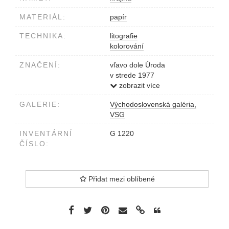
MATERIÁL:
papír
TECHNIKA:
litografie
kolorování
ZNAČENÍ:
vľavo dole Úroda
v strede 1977
vpravo dole Viera Gergeľová
zobrazit více
GALERIE:
Východoslovenská galéria,
VSG
INVENTÁRNÍ
G 1220
ČÍSLO:
Přidat mezi oblíbené