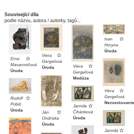
Související díla
podle názvu, autora / autorky, tagů...
Ivan
Horyna
Úroda
Viera
Erna
Gergeľová
Masarovičová
Viera
Úroda
Úroda
Gergeľová
Medúza
Viera
Gergeľová
Rudolf
Nezvestovani
Pribiš
Jarmila
Úroda
Čihánková
Ján
Úroda
Ondriska
Úroda
Jarmila