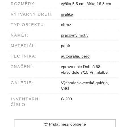
ROZMĚRY:
výška 5.5 cm, šírka 16.8 cm
VÝTVARNÝ DRUH:
grafika
TYP OBJEKTU:
obraz
NÁMĚT:
pracovný motív
MATERIÁL:
papír
TECHNIKA:
autografia, pero
ZNAČENÍ:
vpravo dole Doboš 58
vľavo dole 7/15 Pri mlatbe
GALERIE:
Východoslovenská galéria,
VSG
INVENTÁRNÍ
G 209
ČÍSLO:
Přidat mezi oblíbené