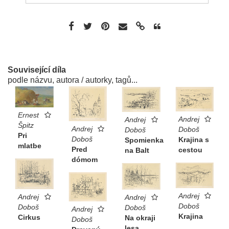
Související díla
podle názvu, autora / autorky, tagů...
Ernest
Andrej
Andrej
Špitz
Andrej
Doboš
Doboš
Pri
Doboš
Krajina s
Spomienka
mlatbe
Pred
cestou
na Balt
dómom
Andrej
Andrej
Andrej
Doboš
Doboš
Doboš
Andrej
Krajina
Cirkus
Na okraji
Doboš
lesa