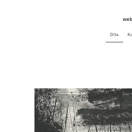
we
Díla
K