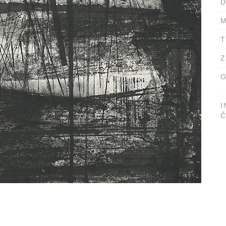
D
M
T
Z
G
I
Č