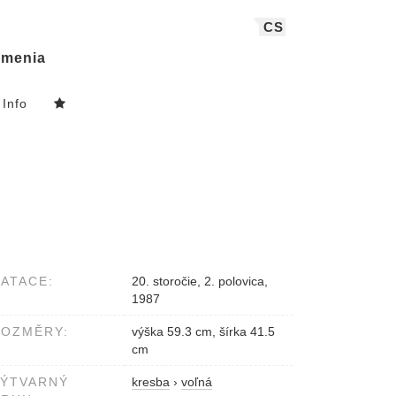
CS
menia
Info
ATACE:
20. storočie, 2. polovica,
1987
ROZMĚRY:
výška 59.3 cm, šírka 41.5
cm
VÝTVARNÝ
kresba
›
voľná