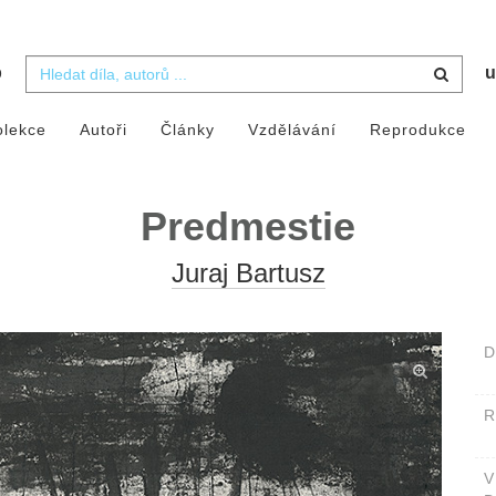
b
u
olekce
Autoři
Články
Vzdělávání
Reprodukce
Predmestie
Juraj Bartusz
D