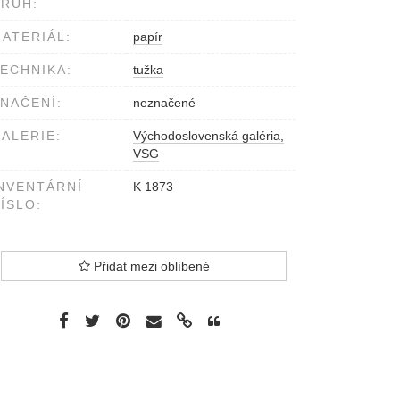
RUH:
ATERIÁL:
papír
ECHNIKA:
tužka
NAČENÍ:
neznačené
ALERIE:
Východoslovenská galéria,
VSG
NVENTÁRNÍ
K 1873
ÍSLO:
Přidat mezi oblíbené