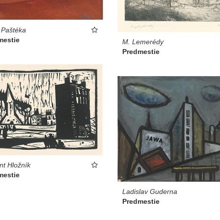
 Paštéka
mestie
M. Lemerédy
Predmestie
nt Hložník
mestie
Ladislav Guderna
Predmestie