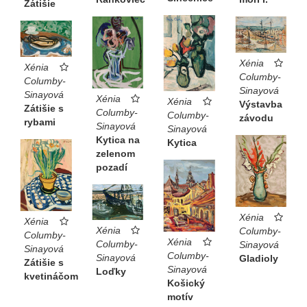
Zátišie
Xénia
Xénia
Columby-
Columby-
Sinayová
Sinayová
Xénia
Xénia
Výstavba
Zátišie s
Columby-
Columby-
závodu
rybami
Sinayová
Sinayová
Kytica na
Kytica
zelenom
pozadí
Xénia
Xénia
Xénia
Columby-
Columby-
Xénia
Columby-
Sinayová
Sinayová
Columby-
Sinayová
Gladioly
Zátišie s
Sinayová
Loďky
kvetináčom
Košický
motív