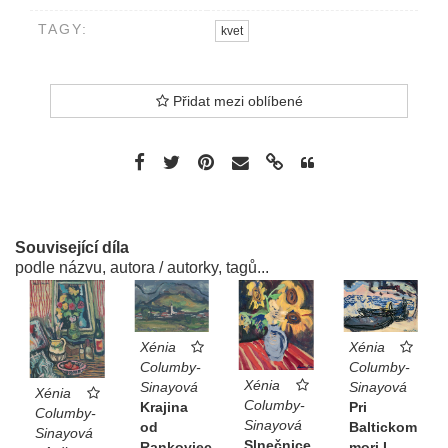
TAGY:
kvet
Přidat mezi oblíbené
Související díla
podle názvu, autora / autorky, tagů...
Xénia
Xénia
Columby-
Columby-
Xénia
Sinayová
Sinayová
Xénia
Columby-
Pri
Krajina
Columby-
Sinayová
Baltickom
od
Sinayová
Slnečnice
mori I.
Rankoviec