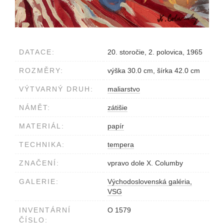
DATACE:
20. storočie, 2. polovica, 1965
ROZMĚRY:
výška 30.0 cm, šírka 42.0 cm
VÝTVARNÝ DRUH:
maliarstvo
NÁMĚT:
zátišie
MATERIÁL:
papír
TECHNIKA:
tempera
ZNAČENÍ:
vpravo dole X. Columby
GALERIE:
Východoslovenská galéria,
VSG
INVENTÁRNÍ
O 1579
ČÍSLO: