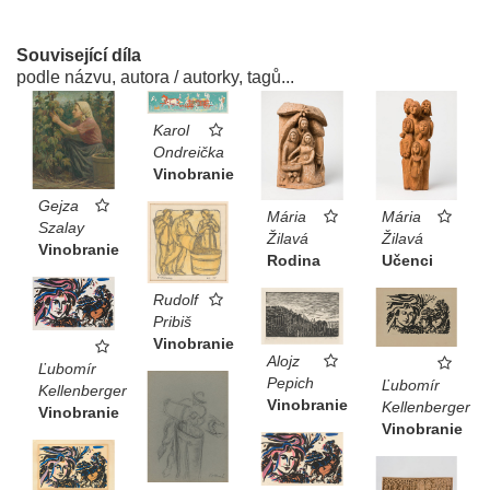
Související díla
podle názvu, autora / autorky, tagů...
Karol
Ondreička
Vinobranie
Gejza
Mária
Mária
Szalay
Žilavá
Žilavá
Vinobranie
Rodina
Učenci
Rudolf
Pribiš
Vinobranie
Alojz
Ľubomír
Pepich
Ľubomír
Kellenberger
Vinobranie
Kellenberger
Vinobranie
Vinobranie