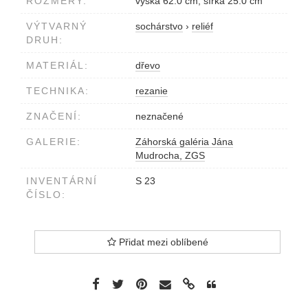
ROZMĚRY:
výška 62.0 cm, šírka 25.0 cm
VÝTVARNÝ
sochárstvo
›
reliéf
DRUH:
MATERIÁL:
dřevo
TECHNIKA:
rezanie
ZNAČENÍ:
neznačené
GALERIE:
Záhorská galéria Jána
Mudrocha, ZGS
INVENTÁRNÍ
S 23
ČÍSLO:
Přidat mezi oblíbené