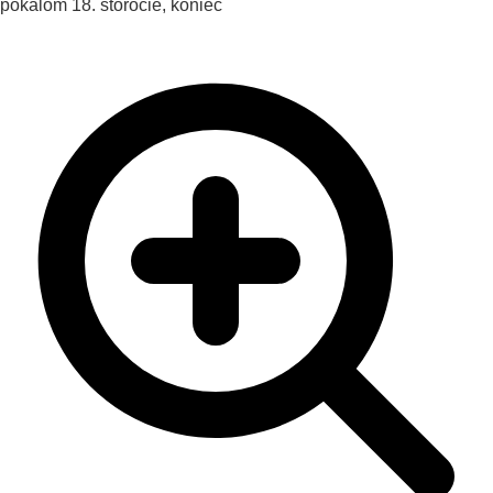
pokálom
18. storočie, koniec