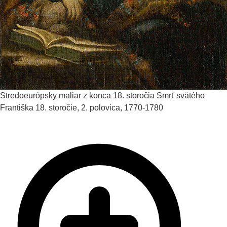
Stredoeurópsky maliar z konca 18. storočia
Smrť svätého
Františka
18. storočie, 2. polovica, 1770-1780