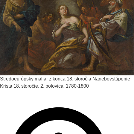
Stredoeurópsky maliar z konca 18. storočia
Nanebovstúpenie
Krista
18. storočie, 2. polovica, 1780-1800