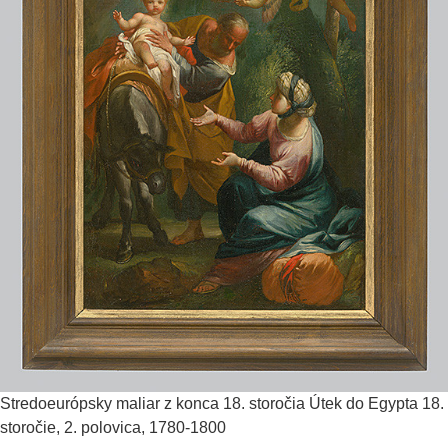
Stredoeurópsky maliar z konca 18. storočia
Útek do Egypta
18.
storočie, 2. polovica, 1780-1800