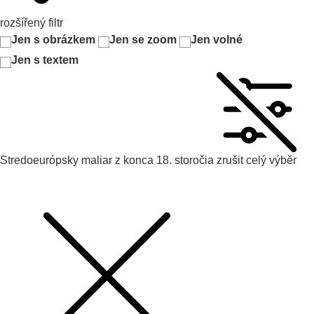
rozšířený filtr
Jen s obrázkem
Jen se zoom
Jen volné
Jen s textem
Stredoeurópsky maliar z konca 18. storočia
zrušit celý výběr