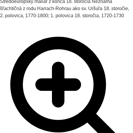
Stredoeurópsky maliar z konca 18. storočia
Neznáma
šľachtičná z rodu Harrach-Rohrau ako sv. Uršuľa
18. storočie,
2. polovica, 1770-1800; 1. polovica 18. storočia, 1720-1730