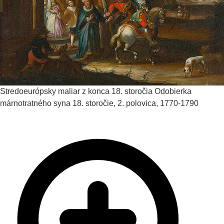
Stredoeurópsky maliar z konca 18. storočia
Odobierka
márnotratného syna
18. storočie, 2. polovica, 1770-1790