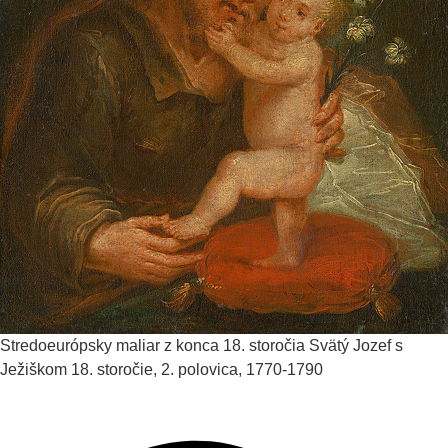
Stredoeurópsky maliar z konca 18. storočia
Svätý Jozef s
Ježiškom
18. storočie, 2. polovica, 1770-1790