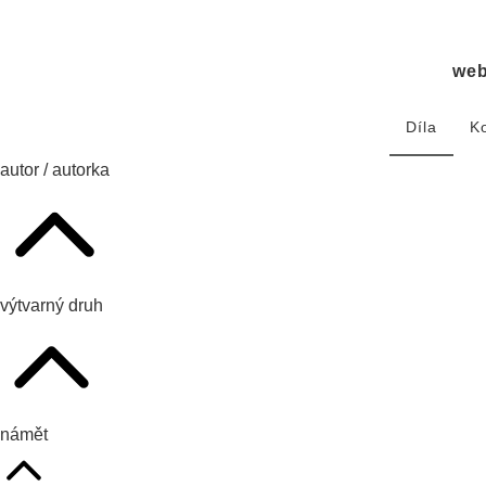
we
Díla
K
autor / autorka
výtvarný druh
námět