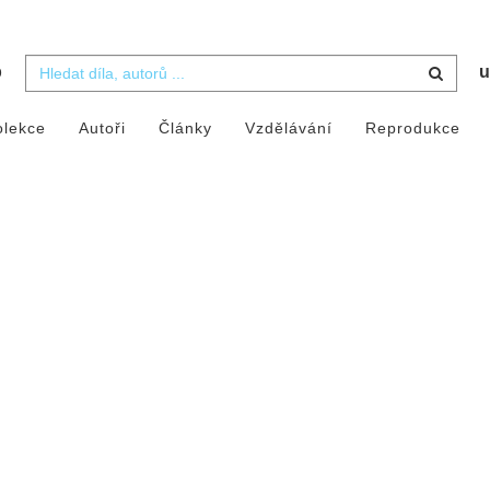
b
u
olekce
Autoři
Články
Vzdělávání
Reprodukce