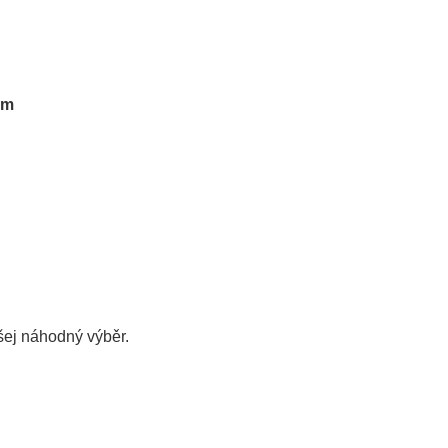
em
šej
náhodný výběr.