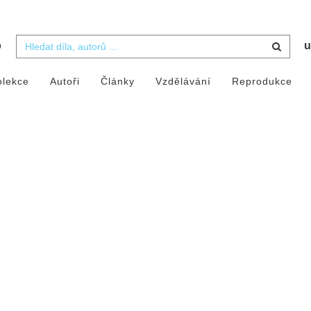
b
u
olekce
Autoři
Články
Vzdělávání
Reprodukce