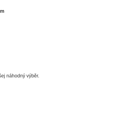
em
šej
náhodný výběr.