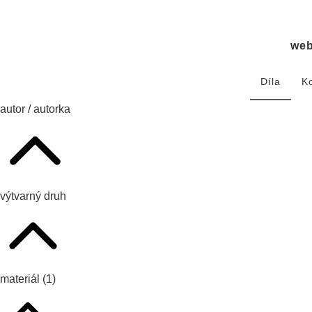
we
Díla
K
autor / autorka
výtvarný druh
materiál
(1)