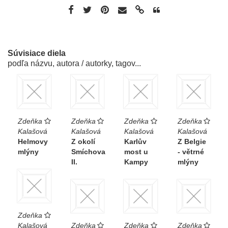
Súvisiace diela
podľa názvu, autora / autorky, tagov...
Zdeňka
Zdeňka
Zdeňka
Zdeňka
Kalašová
Kalašová
Kalašová
Kalašová
Helmovy
Z okolí
Karlův
Z Belgie
mlýny
Smíchova
most u
- větrné
II.
Kampy
mlýny
Zdeňka
Kalašová
Zdeňka
Zdeňka
Zdeňka