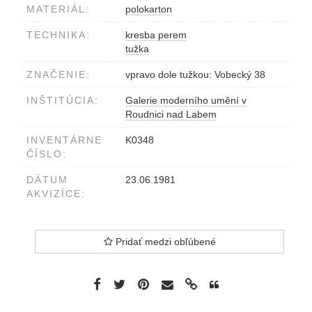
MATERIÁL:
polokarton
TECHNIKA:
kresba perem
tužka
ZNAČENIE:
vpravo dole tužkou: Vobecký 38
INŠTITÚCIA:
Galerie moderního umění v
Roudnici nad Labem
INVENTÁRNE
K0348
ČÍSLO:
DÁTUM
23.06.1981
AKVIZÍCE:
Pridať medzi obľúbené