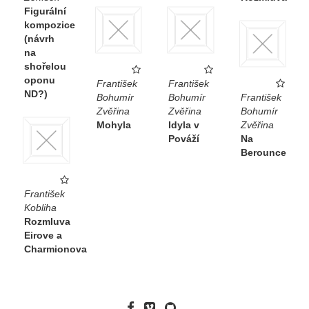
Figurální
kompozice
(návrh
na
shořelou
oponu
František
František
ND?)
Bohumír
Bohumír
František
Zvěřina
Zvěřina
Bohumír
Mohyla
Idyla v
Zvěřina
Pováží
Na
Berounce
František
Kobliha
Rozmluva
Eirove a
Charmionova