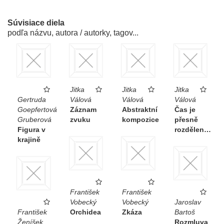
Súvisiace diela
podľa názvu, autora / autorky, tagov...
Jitka
Jitka
Jitka
Gertruda
Válová
Válová
Válová
Goepfertová
Záznam
Abstraktní
Čas je
Gruberová
zvuku
kompozice
přesně
Figura v
rozdělen…
krajině
František
František
Vobecký
Vobecký
Jaroslav
František
Orchidea
Zkáza
Bartoš
Ženíšek
Rozmluva