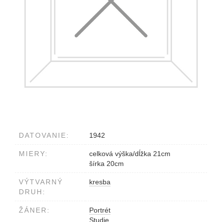
DATOVANIE:
1942
MIERY:
celková výška/dĺžka 21cm
šírka 20cm
VÝTVARNÝ
kresba
DRUH:
ŽÁNER:
Portrét
Studie