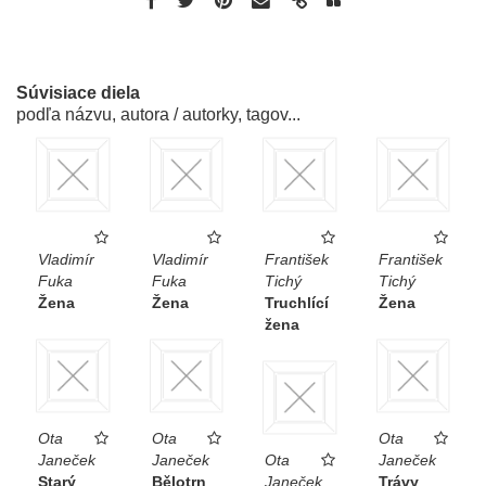
Súvisiace diela
podľa názvu, autora / autorky, tagov...
Vladimír
Vladimír
František
František
Fuka
Fuka
Tichý
Tichý
Žena
Žena
Truchlící
Žena
žena
Ota
Ota
Ota
Janeček
Janeček
Ota
Janeček
Starý
Bělotrn
Janeček
Trávy