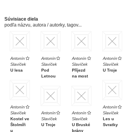
Súvisiace diela
podľa názvu, autora / autorky, tagov...
Antonín
Antonín
Antonín
Antonín
Slavíček
Slavíček
Slavíček
Slavíček
U lesa
Pod
Příjezd
U Troje
Letnou
na most
Antonín
Antonín
Slavíček
Antonín
Antonín
Slavíček
Kostel ve
Slavíček
Slavíček
Les u
Štolmíři
U Troje
U Bruské
Svratky
u
brány