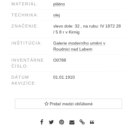
MATERIÁL:
plátno
TECHNIKA:
olej
ZNAČENIE:
vlevo dole: 32., na rubu: IV 1872 28
/ 5 8 r v Kirnig
INŠTITÚCIA:
Galerie moderního umění v
Roudnici nad Labem
INVENTÁRNE
O0788
ČÍSLO:
DÁTUM
01.01.1910
AKVIZÍCE:
Pridať medzi obľúbené