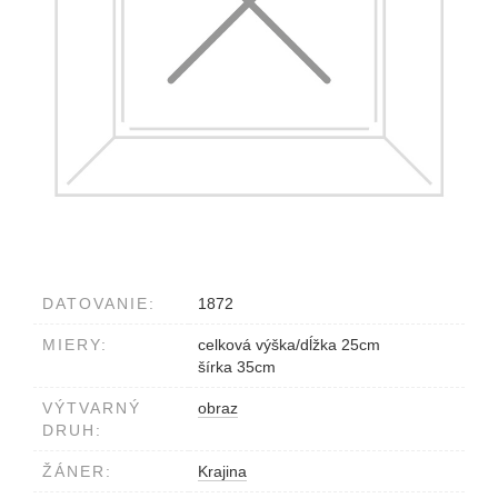
DATOVANIE:
1872
MIERY:
celková výška/dĺžka 25cm
šírka 35cm
VÝTVARNÝ
obraz
DRUH:
ŽÁNER:
Krajina