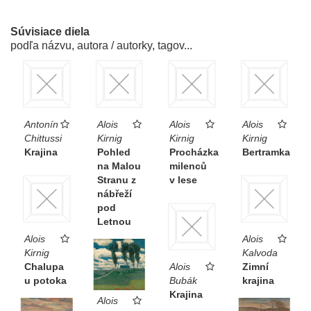
Súvisiace diela
podľa názvu, autora / autorky, tagov...
Antonín
Alois
Alois
Alois
Chittussi
Kirnig
Kirnig
Kirnig
Krajina
Pohled
Procházka
Bertramka
na Malou
milenců
Stranu z
v lese
nábřeží
pod
Letnou
Alois
Alois
Kirnig
Kalvoda
Chalupa
Alois
Zimní
u potoka
Bubák
krajina
Krajina
Alois