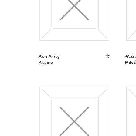
Alois Kirnig
Alois
Krajina
Mile