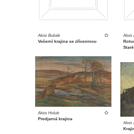
Alois Bubák
Alois
Večerní krajina se zříceninou
Rotun
Star
Alois Holub
Predjarná krajina
Alois
Kraj