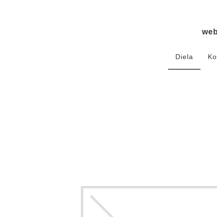
we
Diela
Ko