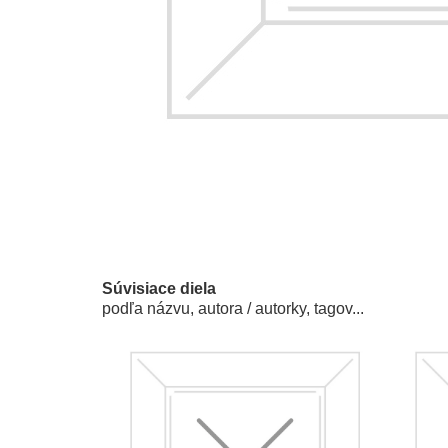
Súvisiace diela
podľa názvu, autora / autorky, tagov...