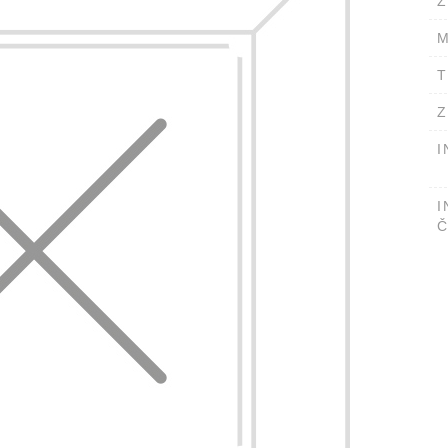
Ž
M
T
Z
I
I
Č