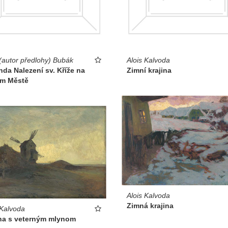
 (autor předlohy) Bubák
Alois Kalvoda
da Nalezení sv. Kříže na
Zimní krajina
ém Městě
Alois Kalvoda
Zimná krajina
 Kalvoda
ina s veterným mlynom