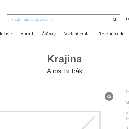
b
u
lekcie
Autori
Články
Vzdelávanie
Reprodukcie
Krajina
Alois Bubák
D
M
D