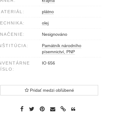
ÁNER:
krajina
ATERIÁL:
plátno
ECHNIKA:
olej
NAČENIE:
Nesignováno
NŠTITÚCIA:
Památník národního
písemnictví, PNP
NVENTÁRNE
IO 656
ÍSLO:
Pridať medzi obľúbené