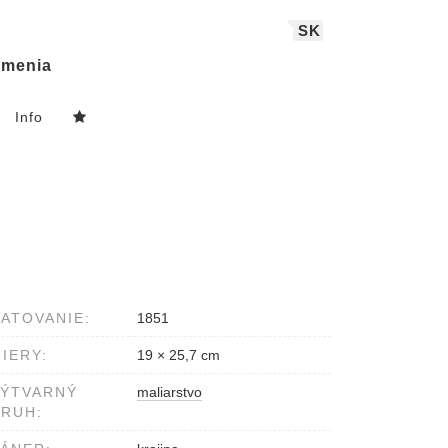
SK
menia
Info
ATOVANIE:
1851
IERY:
19 × 25,7 cm
VÝTVARNÝ
maliarstvo
RUH: