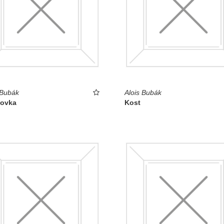
 Bubák
Alois Bubák
šovka
Kost