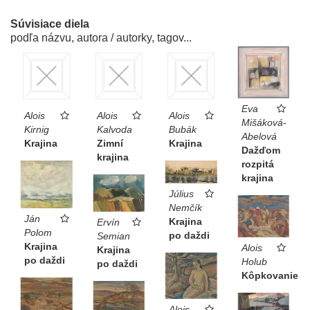
Súvisiace diela
podľa názvu, autora / autorky, tagov...
Eva
Alois
Alois
Alois
Mišáková-
Kirnig
Kalvoda
Bubák
Abelová
Krajina
Zimní
Krajina
Dažďom
krajina
rozpitá
krajina
Július
Nemčík
Ján
Krajina
Ervín
Polom
po daždi
Semian
Krajina
Alois
Krajina
po daždi
Holub
po daždi
Kôpkovanie
Alois