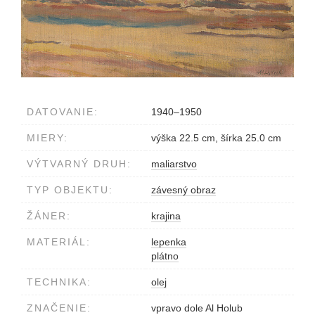
DATOVANIE:
1940–1950
MIERY:
výška 22.5 cm, šírka 25.0 cm
VÝTVARNÝ DRUH:
maliarstvo
TYP OBJEKTU:
závesný obraz
ŽÁNER:
krajina
MATERIÁL:
lepenka
plátno
TECHNIKA:
olej
ZNAČENIE:
vpravo dole Al Holub