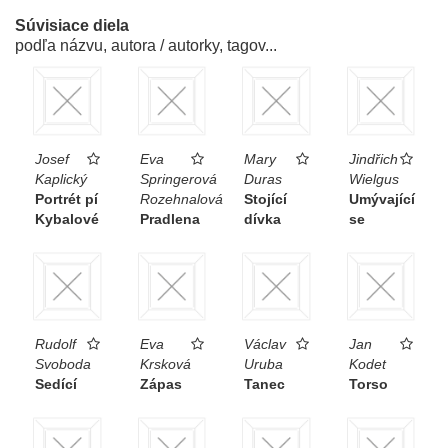
Súvisiace diela
podľa názvu, autora / autorky, tagov...
Josef
Eva
Mary
Jindřich
Kaplický
Springerová
Duras
Wielgus
Portrét pí
Rozehnalová
Stojící
Umývající
Kybalové
Pradlena
dívka
se
Rudolf
Eva
Václav
Jan
Svoboda
Krsková
Uruba
Kodet
Sedící
Zápas
Tanec
Torso