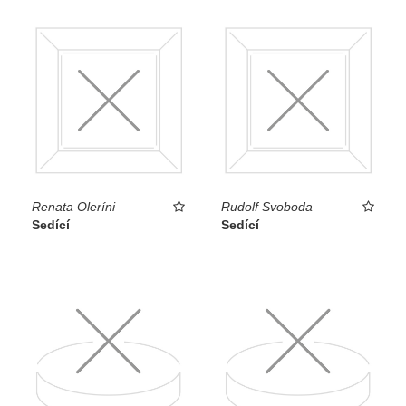
Renata Oleríni
Rudolf Svoboda
Sedící
Sedící