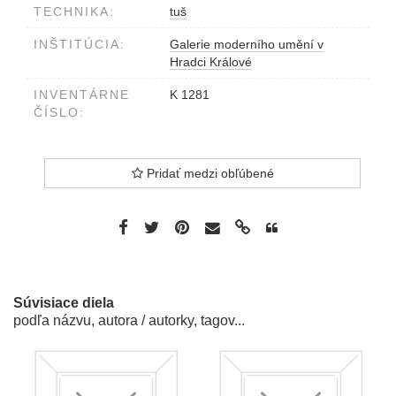
TECHNIKA:
tuš
INŠTITÚCIA:
Galerie moderního umění v
Hradci Králové
INVENTÁRNE
K 1281
ČÍSLO:
Pridať medzi obľúbené
Súvisiace diela
podľa názvu, autora / autorky, tagov...