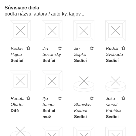
Súvisiace diela
podľa názvu, autora / autorky, tagov...
Václav
Jiří
Jiří
Rudolf
Hejna
Sozanský
Sopko
Svoboda
Sedící
Sedící
Sedící
Sedící
Renata
Ilja
Joža
Oleríni
Sainer
Stanislav
/Josef
Dítě
Sedící
Kolíbal
Kubíček
muž
Sedící
Sedící