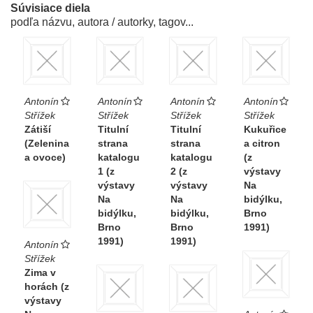
Súvisiace diela
podľa názvu, autora / autorky, tagov...
Antonín
Antonín
Antonín
Antonín
Střížek
Střížek
Střížek
Střížek
Zátiší
Titulní
Titulní
Kukuřice
(Zelenina
strana
strana
a citron
a ovoce)
katalogu
katalogu
(z
1 (z
2 (z
výstavy
výstavy
výstavy
Na
Na
Na
bidýlku,
bidýlku,
bidýlku,
Brno
Brno
Brno
1991)
1991)
1991)
Antonín
Střížek
Zima v
horách (z
výstavy