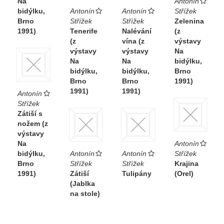
Na
Antonín
bidýlku,
Antonín
Antonín
Střížek
Brno
Střížek
Střížek
Zelenina
1991)
Tenerife
Nalévání
(z
(z
vína (z
výstavy
výstavy
výstavy
Na
Na
Na
bidýlku,
bidýlku,
bidýlku,
Brno
Brno
Brno
1991)
1991)
1991)
Antonín
Střížek
Zátiší s
nožem (z
výstavy
Na
Antonín
bidýlku,
Antonín
Antonín
Střížek
Brno
Střížek
Střížek
Krajina
1991)
Zátiší
Tulipány
(Orel)
(Jablka
na stole)